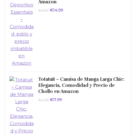
Amazon
El
El
€
14.99
€
29.95
precio
precio
original
actual
era:
es:
€29.95.
€14.99.
Totatuit – Camisa de Manga Larga Chic:
Elegancia, Comodidad y Precio de
Chollo en Amazon
El
El
€
11.99
€
22.99
precio
precio
original
actual
era:
es:
€22.99.
€11.99.