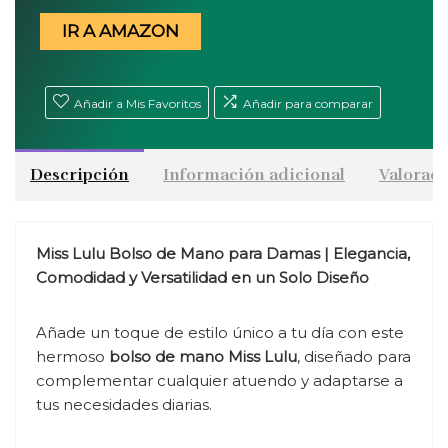
IR A AMAZON
Añadir a Mis Favoritos
Añadir para comparar
Descripción
Información adicional
Valoraci
Miss Lulu Bolso de Mano para Damas | Elegancia,
Comodidad y Versatilidad en un Solo Diseño
Añade un toque de estilo único a tu día con este
hermoso
bolso de mano Miss Lulu
, diseñado para
complementar cualquier atuendo y adaptarse a
tus necesidades diarias.