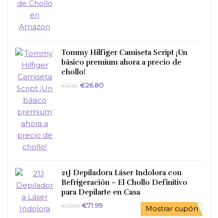
Tommy Hilfiger Camiseta Script ¡Un
básico premium ahora a precio de
chollo!
El
El
€
26.80
€
39.90
precio
precio
original
actual
era:
es:
€39.90.
€26.80.
21J Depiladora Láser Indolora con
Refrigeración – El Chollo Definitivo
para Depilarte en Casa
El
El
€
71.99
€
159.99
Mostrar cupón
precio
precio