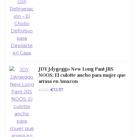
original
actual
era:
es:
€159.99.
€71.99.
JDY Jdygeggo New Long Pant JRS
NOOS: El culotte ancho para mujer que
arrasa en Amazon
El
El
€
12.57
€
29.99
precio
precio
original
actual
era:
es:
€29.99.
€12.57.