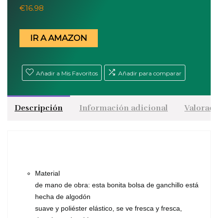
€
16.98
IR A AMAZON
Añadir a Mis Favoritos
Añadir para comparar
Descripción
Información adicional
Valoraci
Material
de mano de obra: esta bonita bolsa de ganchillo está
hecha de algodón
suave y poliéster elástico, se ve fresca y fresca,