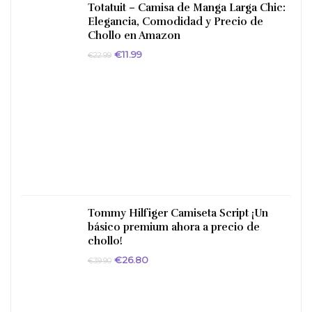
Totatuit – Camisa de Manga Larga Chic:
Elegancia, Comodidad y Precio de
Chollo en Amazon
El
El
€
11.99
€
22.99
precio
precio
original
actual
era:
es:
€22.99.
€11.99.
Tommy Hilfiger Camiseta Script ¡Un
básico premium ahora a precio de
chollo!
El
El
€
26.80
€
39.90
precio
precio
original
actual
era:
es:
€39.90.
€26.80.