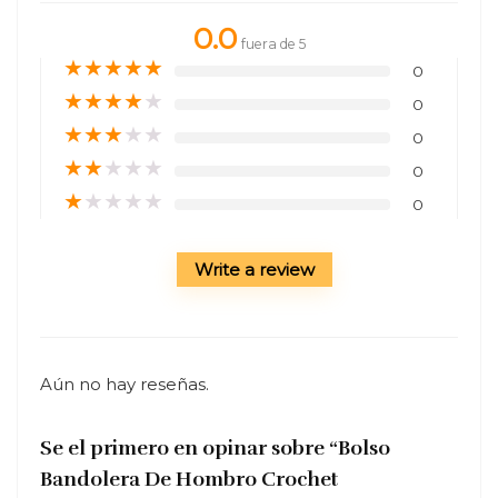
0.0
fuera de 5
★
★
★
★
★
0
★
★
★
★
★
0
★
★
★
★
★
0
★
★
★
★
★
0
★
★
★
★
★
0
Write a review
Aún no hay reseñas.
Se el primero en opinar sobre “Bolso
Bandolera De Hombro Crochet