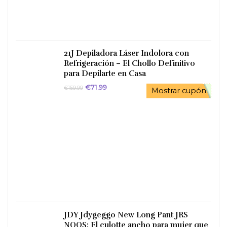
21J Depiladora Láser Indolora con
Refrigeración – El Chollo Definitivo
para Depilarte en Casa
El
El
€
71.99
€
159.99
Mostrar cupón
precio
precio
original
actual
era:
es:
€159.99.
€71.99.
JDY Jdygeggo New Long Pant JRS
NOOS: El culotte ancho para mujer que