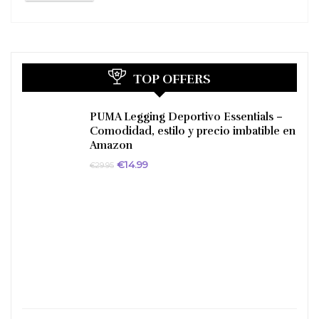
TOP OFFERS
PUMA Legging Deportivo Essentials –
Comodidad, estilo y precio imbatible en
Amazon
El
El
€
14.99
€
29.95
precio
precio
original
actual
era:
es:
€29.95.
€14.99.