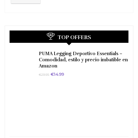
TOP OFFERS
PUMA Legging Deportivo Essentials –
Comodidad, estilo y precio imbatible en
Amazon
El
El
€
14.99
€
29.95
precio
precio
original
actual
era:
es:
€29.95.
€14.99.