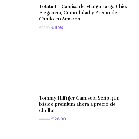
Totatuit – Camisa de Manga Larga Chic:
Elegancia, Comodidad y Precio de
Chollo en Amazon
El
El
€
11.99
€
22.99
precio
precio
original
actual
era:
es:
€22.99.
€11.99.
Tommy Hilfiger Camiseta Script ¡Un
básico premium ahora a precio de
chollo!
El
El
€
26.80
€
39.90
precio
precio
original
actual
era:
es:
€39.90.
€26.80.