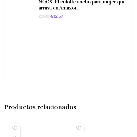
NOOS: El culotte ancho para mujer que
arrasa en Amazon
El
El
€
12.57
€
29.99
precio
precio
original
actual
era:
es:
€29.99.
€12.57.
Productos relacionados