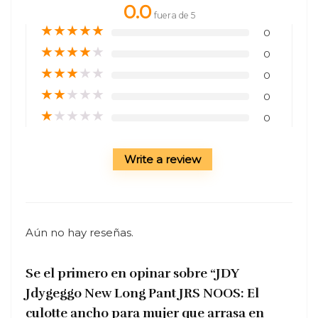
0.0
fuera de 5
★
★
★
★
★
0
★
★
★
★
★
0
★
★
★
★
★
0
★
★
★
★
★
0
★
★
★
★
★
0
Write a review
Aún no hay reseñas.
Se el primero en opinar sobre “JDY
Jdygeggo New Long Pant JRS NOOS: El
culotte ancho para mujer que arrasa en