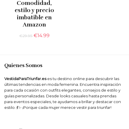
Comodidad,
estilo y precio
imbatible en
Amazon
El
El
€
14.99
€
29.95
precio
precio
original
actual
era:
es:
€29.95.
€14.99.
Quienes Somos
VestidaParaTriunfar.es
es tu destino online para descubrir las
últimas tendencias en moda femenina. Encuentra inspiración
para cada ocasión con outfits elegantes, consejos de estilo y
guías personalizadas. Desde looks casuales hasta prendas
para eventos especiales, te ayudamos a brillar y destacar con
estilo. 💃✨ ¡Porque cada mujer merece vestir para triunfar!