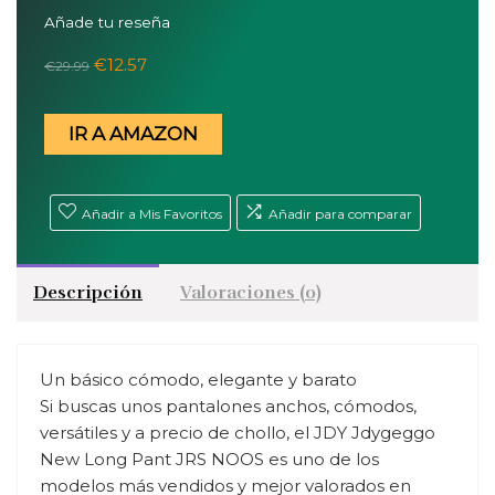
Añade tu reseña
El
El
€
12.57
€
29.99
precio
precio
original
actual
IR A AMAZON
era:
es:
€29.99.
€12.57.
Añadir a Mis Favoritos
Añadir para comparar
Descripción
Valoraciones (0)
Un básico cómodo, elegante y barato
Si buscas unos pantalones anchos, cómodos,
versátiles y a precio de chollo, el JDY Jdygeggo
New Long Pant JRS NOOS es uno de los
modelos más vendidos y mejor valorados en