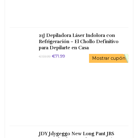
21J Depiladora Láser Indolora con
Refrigeración – El Chollo Definitivo
para Depilarte en Casa
El
El
€
71.99
€
159.99
Mostrar cupón
precio
precio
original
actual
era:
es:
€159.99.
€71.99.
JDY Jdygeggo New Long Pant JRS