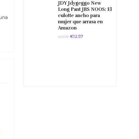
JDY Jdygeggo New
Long Pant JRS NOOS: El
culotte ancho para
 una
mujer que arrasa en
Amazon
El
El
€
12.57
€
29.99
precio
precio
original
actual
era:
es:
€29.99.
€12.57.