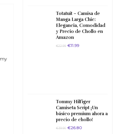
Totatuit – Camisa de
Manga Larga Chic:
Elegancia, Comodidad
y Precio de Chollo en
Amazon
El
El
€
11.99
€
22.99
precio
precio
original
actual
mmy
era:
es:
€22.99.
€11.99.
Tommy Hilfiger
Camiseta Script ¡Un
básico premium ahora a
precio de chollo!
El
El
€
26.80
€
39.90
precio
precio