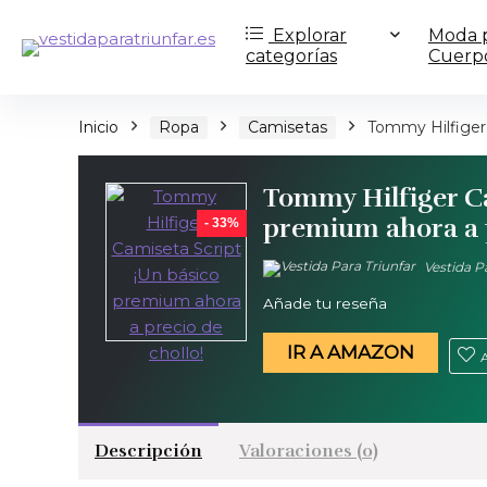
Explorar
Moda p
categorías
Cuerp
Inicio
Ropa
Camisetas
Tommy Hilfiger 
Tommy Hilfiger Ca
premium ahora a p
- 33%
Vestida Pa
Añade tu reseña
IR A AMAZON
A
Descripción
Valoraciones (0)