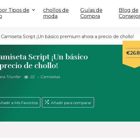
or Tipos de
chollos de
Guías de
Blog de
o
moda
Compra
Consejo
Camiseta Script ¡Un básico premium ahora a precio de chollo!
El
€
26.
miseta Script ¡Un básico
preci
recio de chollo!
origin
era:
ra Triunfar
22
Camisetas
€39.9
ñadir a Mis Favoritos
Añadir para comparar