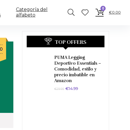
0
Categoría del
€
0.00
s
alfabeto
TOP OFFERS
El
80
o
precio
PUMA Legging
al
actual
Deportivo Essentials –
Comodidad, estilo y
es:
precio imbatible en
0.
€26.80.
Amazon
El
El
€
14.99
€
29.95
precio
precio
original
actual
era:
es:
€29.95.
€14.99.