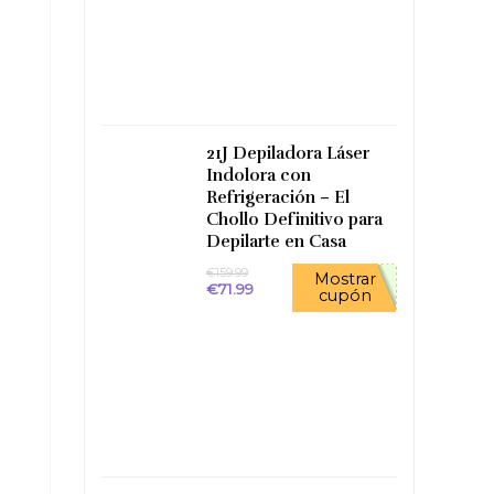
original
actual
era:
es:
€39.90.
€26.80.
21J Depiladora Láser
Indolora con
Refrigeración – El
Chollo Definitivo para
Depilarte en Casa
€
159.99
Mostrar
El
El
€
71.99
cupón
precio
precio
original
actual
era:
es:
€159.99.
€71.99.