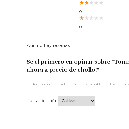
★
★
★
★
★
0
★
★
★
★
★
0
Aún no hay reseñas.
Se el primero en opinar sobre “Tom
ahora a precio de chollo!”
Tu dirección de correo electrónico no será publicada.
Los campos 
Tu calificación