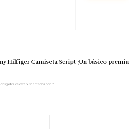
my Hilfiger Camiseta Script ¡Un básico premi
obligatorios están marcados con
*