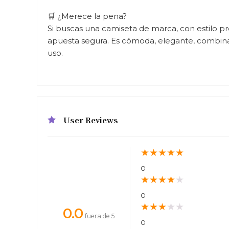
🛒 ¿Merece la pena?
Si buscas una camiseta de marca, con estilo pr
apuesta segura. Es cómoda, elegante, combina
uso.
User Reviews
★
★
★
★
★
0
★
★
★
★
★
0
★
★
★
★
★
0.0
fuera de 5
0