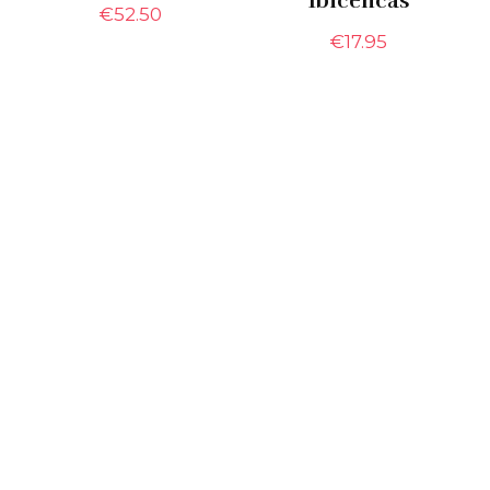
Ibicencas
€
52.50
€
17.95