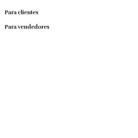
Para clientes
Para vendedores
Suscríbete al boletín semanal
Investigationes demonstraverunt lectores legere me lius quod
ii legunt saepius.