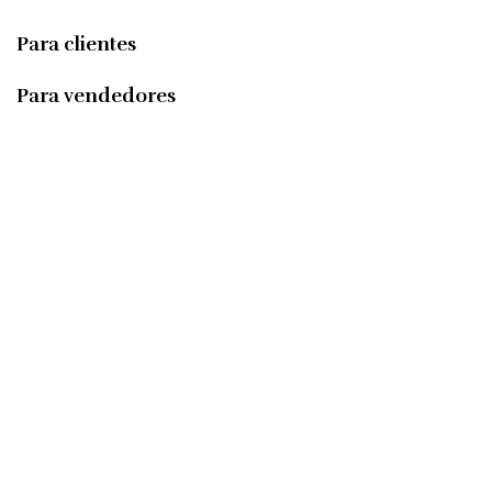
Para clientes
Para vendedores
Suscríbete al boletín semanal
Investigationes demonstraverunt lectores legere me lius quod
ii legunt saepius.