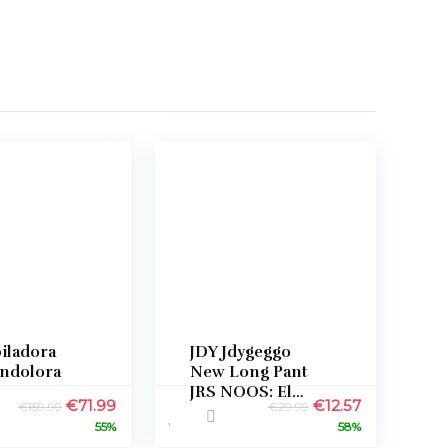
piladora
JDY Jdygeggo
Indolora
New Long Pant
JRS NOOS: El
El
El
El
El
€
71.99
€
12.57
€
159.99
€
29.99
eración –
culotte ancho
precio
precio
precio
precio
55%
58%
llo
para mujer que
original
actual
original
actual