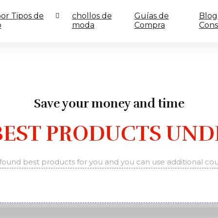
or Tipos de
chollos de
Guías de
Blog
o
moda
Compra
Cons
Save your money and time
BEST PRODUCTS UNDE
ound best products for you and you can use additional c