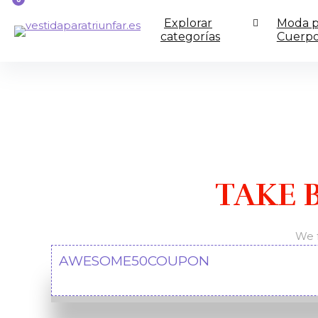
Explorar
Moda p
categorías
Cuerp
TAKE 
We f
AWESOME50COUPON