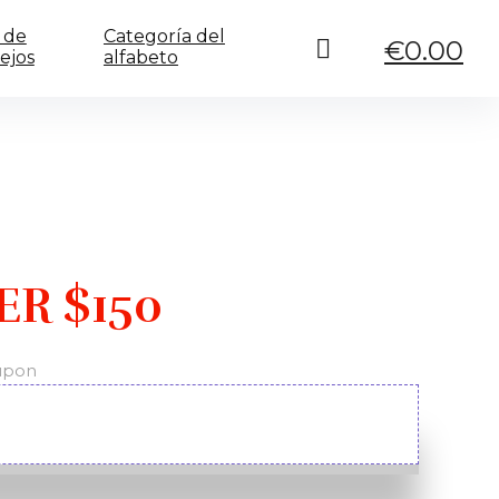
 de
Categoría del
€
0.00
ejos
alfabeto
R $150
oupon