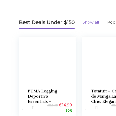
Best Deals Under $150
Show all
Pop
PUMA Legging
Totatuit – C
Deportivo
de Manga La
Essentials –
Chic: Elegan
El
El
€
14.99
€
29.95
€
2
Comodidad,
Comodidad 
precio
precio
50%
estilo y precio
Precio de C
original
actual